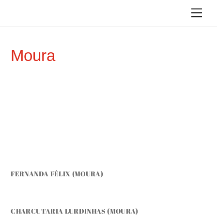
Skip
Me
to
content
Moura
FERNANDA FÉLIX (MOURA)
CHARCUTARIA LURDINHAS (MOURA)