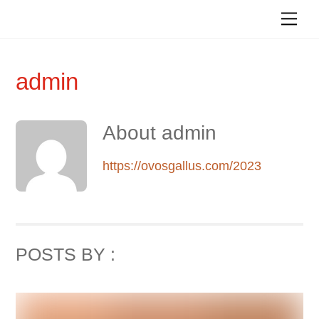
Skip
Me
to
content
admin
About
admin
https://ovosgallus.com/2023
POSTS BY :